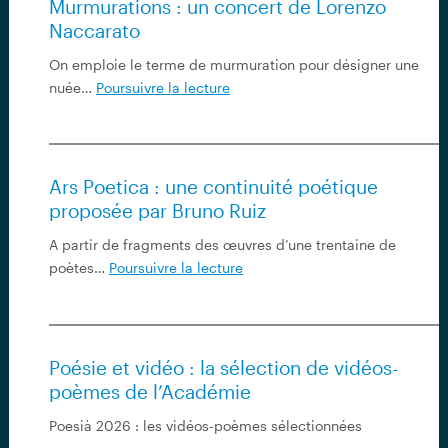
Murmurations : un concert de Lorenzo
chemins
Naccarato
»
de
On emploie le terme de murmuration pour désigner une
Casimir
Murmurations
nuée…
Poursuivre la lecture
Prat
:
un
concert
de
Ars Poetica : une continuité poétique
Lorenzo
proposée par Bruno Ruiz
Naccarato
A partir de fragments des œuvres d’une trentaine de
Ars
poètes…
Poursuivre la lecture
Poetica
:
une
continuité
Poésie et vidéo : la sélection de vidéos-
poétique
poèmes de l’Académie
proposée
par
Poesià 2026 : les vidéos-poèmes sélectionnées
Bruno