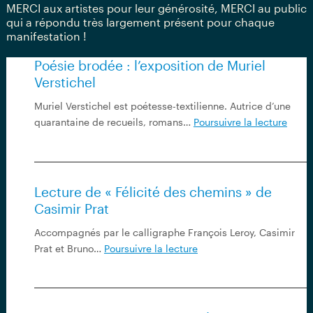
MERCI aux artistes pour leur générosité, MERCI au public
qui a répondu très largement présent pour chaque
manifestation !
Poésie brodée : l’exposition de Muriel
Verstichel
Muriel Verstichel est poétesse-textilienne. Autrice d’une
Poési
quarantaine de recueils, romans…
Poursuivre la lecture
brod
:
l’expo
de
Lecture de « Félicité des chemins » de
Murie
Casimir Prat
Verst
Accompagnés par le calligraphe François Leroy, Casimir
Lecture
Prat et Bruno…
Poursuivre la lecture
de
«
Félicité
des