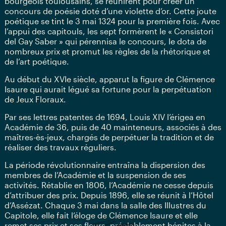
bourgeois toulousains, se réunirent pour créer un
concours de poésie doté d’une violette d’or. Cette joute
poétique se tint le 3 mai 1324 pour la première fois. Avec
l’appui des capitouls, les sept formèrent le « Consistori
del Gay Saber » qui pérennisa le concours, le dota de
nombreux prix et promut les règles de la rhétorique et
de l’art poétique.
Au début du XVIe siècle, apparut la figure de Clémence
Isaure qui aurait légué sa fortune pour la perpétuation
de Jeux Floraux.
Par ses lettres patentes de 1694, Louis XIV l’érigea en
Académie de 36, puis de 40 mainteneurs, associés à des
maîtres-ès-jeux, chargés de perpétuer la tradition et de
réaliser des travaux réguliers.
La période révolutionnaire entraîna la dispersion des
membres de l’Académie et la suspension de ses
activités. Rétablie en 1806, l’Académie ne cesse depuis
d’attribuer des prix. Depuis 1896, elle se réunit à l’Hôtel
d’Assézat. Chaque 3 mai dans la salle des Illustres du
Capitole, elle fait l’éloge de Clémence Isaure et elle
remet ses prix et ses fleurs, préalablement bénites à la