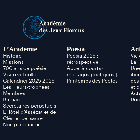
L’Académie
Poesià
Act
Histoire
Poesià 2026 :
Vie
Missions
rétrospective
La 
700 ans de poésie
Appel à courts-
Une
Visite virtuelle
métrages poétiques |
itin
Calendrier 2025-2026
Printemps des Poètes
des
Les Fleurs-trophées
et d
Membres
Act
Bureau
Déc
Secrétaires perpétuels
L’Hôtel d’Assézat et de
Clémence Isaure
Nos partenaires