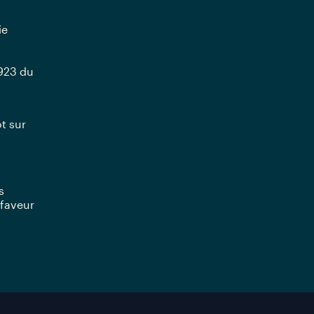
ie
1923 du
ôt sur
s
 faveur