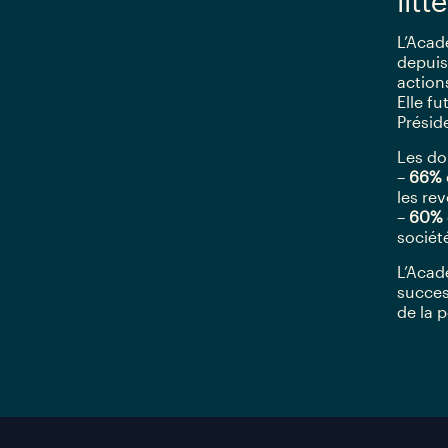
litt
L’Acad
depuis
action
Elle f
Présid
Les do
–
66% 
les re
–
60% d
sociét
L’Acad
succes
de la p