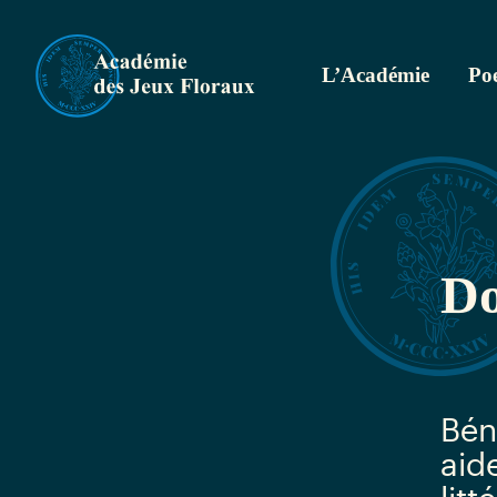
L’Académie
Poe
Do
Bén
aid