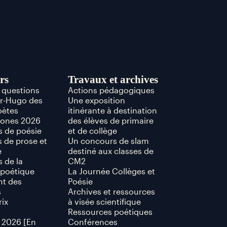
rs
Travaux et archives
x questions
Actions pédagogiques
or-Hugo des
Une exposition
oètes
itinérante à destination
hones 2026
des élèves de primaire
 de poésie
et de collège
 de prose et
Un concours de slam
e
destiné aux classes de
 de la
CM2
poétique
La Journée Collèges et
t des
Poésie
s
Archives et ressources
rix
à visée scientifique
Ressources poétiques
 2026 [En
Conférences