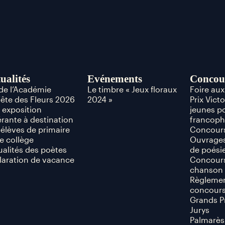
ualités
Evénements
Concou
 de l’Académie
Le timbre « Jeux floraux
Foire au
Fête des Fleurs 2026
2024 »
Prix Vict
 exposition
jeunes p
érante à destination
francop
 élèves de primaire
Concours
e collège
Ouvrages
ualités des poètes
de poési
laration de vacance
Concours
chanson 
Règlemen
concour
Grands P
Jurys
Palmarès