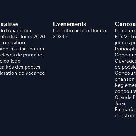
ualités
Evénements
Concou
 de l’Académie
Le timbre « Jeux floraux
Foire au
Fête des Fleurs 2026
2024 »
Prix Vict
 exposition
jeunes p
érante à destination
francop
 élèves de primaire
Concours
e collège
Ouvrages
ualités des poètes
de poési
laration de vacance
Concours
chanson 
Règlemen
concour
Grands P
Jurys
Palmarès
construc