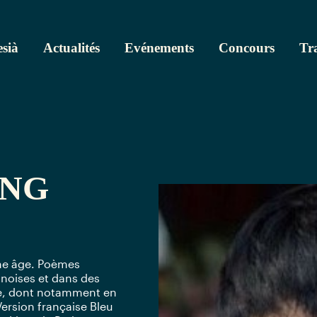
sià
Actualités
Evénements
Concours
Tr
ANG
ne âge. Poèmes
hinoises et dans des
ise, dont notamment en
Version française Bleu