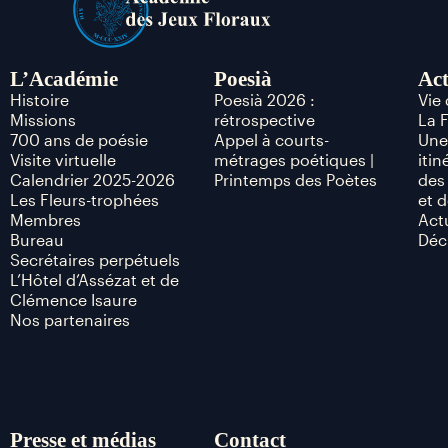
L’Académie
Poesià
Act
Histoire
Poesià 2026 :
Vie
Missions
rétrospective
La 
700 ans de poésie
Appel à courts-
Une
Visite virtuelle
métrages poétiques |
itin
Calendrier 2025-2026
Printemps des Poètes
des
Les Fleurs-trophées
et d
Membres
Act
Bureau
Déc
Secrétaires perpétuels
L’Hôtel d’Assézat et de
Clémence Isaure
Nos partenaires
Presse et médias
Contact