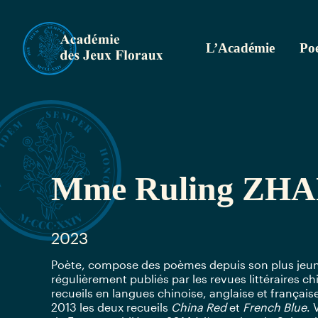
L’Académie
Poe
Mme Ruling ZH
2023
Poète, compose des poèmes depuis son plus jeu
régulièrement publiés par les revues littéraires c
recueils en langues chinoise, anglaise et frança
2013 les deux recueils
China Red
et
French Blue
. 