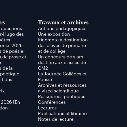
rs
Travaux et archives
x questions
Actions pédagogiques
or-Hugo des
Une exposition
oètes
itinérante à destination
hones 2026
des élèves de primaire
 de poésie
et de collège
 de prose et
Un concours de slam
e
destiné aux classes de
 de la
CM2
poétique
La Journée Collèges et
t des
Poésie
s
Archives et ressources
rix
à visée scientifique
Ressources poétiques
 2026 [En
Conférences
tion]
Lectures
Publications et librairie
Notes de lecture