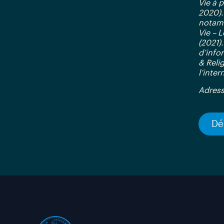
Vie à p
2020).
notamm
Vie – L
(2021)
d’info
& Reli
l’inter
Adress
Dé