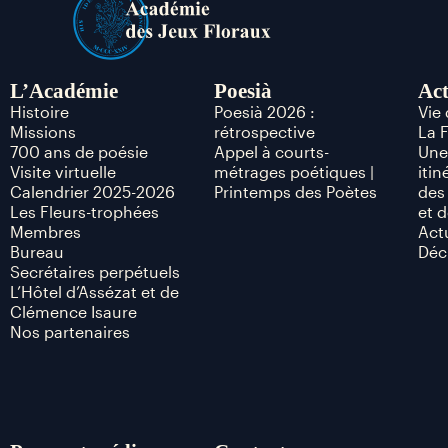
L’Académie
Poesià
Act
Histoire
Poesià 2026 :
Vie
Missions
rétrospective
La 
700 ans de poésie
Appel à courts-
Une
Visite virtuelle
métrages poétiques |
itin
Calendrier 2025-2026
Printemps des Poètes
des
Les Fleurs-trophées
et d
Membres
Act
Bureau
Déc
Secrétaires perpétuels
L’Hôtel d’Assézat et de
Clémence Isaure
Nos partenaires