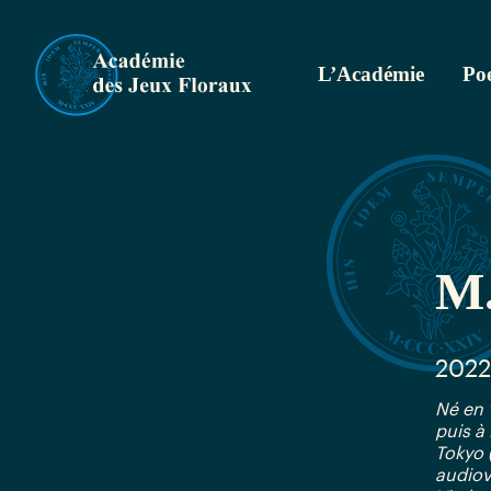
L’Académie
Poe
M.
2022
Né en 
puis à 
Tokyo 
audiov