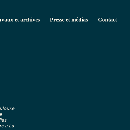
avaux et archives
Presse et médias
Contact
oulouse
e
ias
re à La