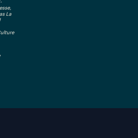
-
esse,
as La
l
Culture
e