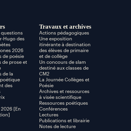
rs
Travaux et archives
x questions
Actions pédagogiques
or-Hugo des
Une exposition
oètes
itinérante à destination
hones 2026
des élèves de primaire
 de poésie
et de collège
 de prose et
Un concours de slam
e
destiné aux classes de
 de la
CM2
poétique
La Journée Collèges et
t des
Poésie
s
Archives et ressources
rix
à visée scientifique
Ressources poétiques
 2026 [En
Conférences
tion]
Lectures
Publications et librairie
Notes de lecture