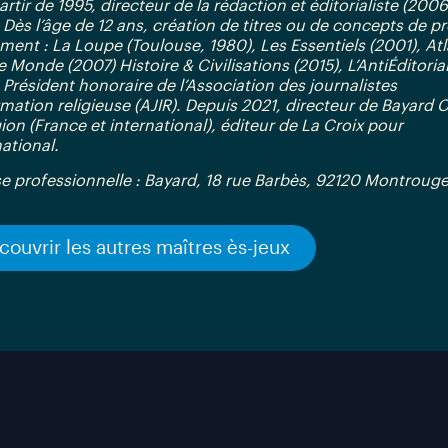
artir de 1995, directeur de la rédaction et éditorialiste (2006
 Dès l’âge de 12 ans, création de titres ou de concepts de pr
ent : La Loupe (Toulouse, 1980), Les Essentiels (2001), Atl
e Monde (2007) Histoire & Civilisations (2015), L’AntiÉditoria
. Président honoraire de l’Association des journalistes
rmation religieuse (AJIR). Depuis 2021, directeur de Bayard 
gion (France et international), éditeur de La Croix pour
national.
e professionnelle : Bayard, 18 rue Barbès, 92120 Montroug
couvrir les autres maîtres ès-jeux