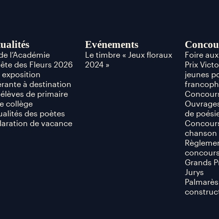
ualités
Evénements
Concou
 de l’Académie
Le timbre « Jeux floraux
Foire au
Fête des Fleurs 2026
2024 »
Prix Vict
 exposition
jeunes p
érante à destination
francop
 élèves de primaire
Concours
e collège
Ouvrages
ualités des poètes
de poési
laration de vacance
Concours
chanson 
Règlemen
concour
Grands P
Jurys
Palmarès
construc